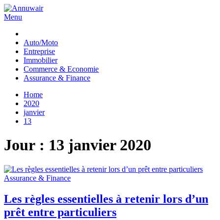
Skip
to
Menu
Annuwair
content
Auto/Moto
Entreprise
Immobilier
Commerce & Economie
Assurance & Finance
Home
2020
janvier
13
Jour :
13 janvier 2020
Assurance & Finance
Les règles essentielles à retenir lors d’un
prêt entre particuliers