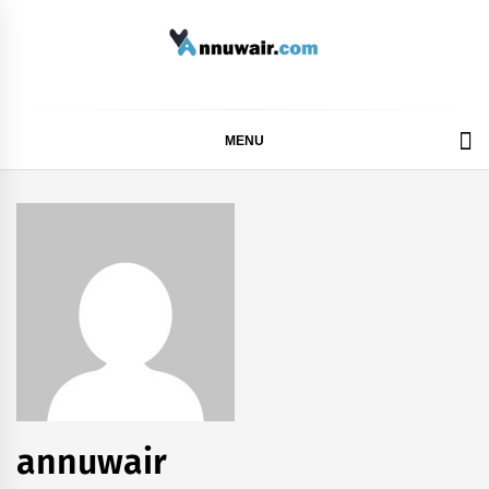
Skip
to
content
ANNUWAIR
MENU
annuwair