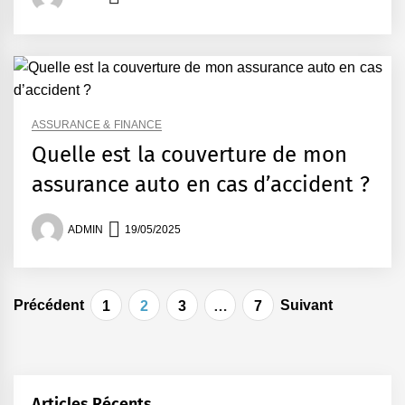
ASSURANCE & FINANCE
Quelle est la couverture de mon
assurance auto en cas d’accident ?
ADMIN
19/05/2025
Pagination
Précédent
Suivant
1
2
3
…
7
des
publications
Articles Récents